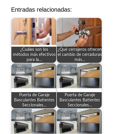
Entradas relacionadas:
¿Cuáles son los
¿Qué cerrajeros ofrecen
métodos más efectivos
el cambio de cerraduras
para la…
más…
Puerta de Garaje
Puerta de Garaje
Basculantes Batientes
Basculantes Batientes
Seccionales…
Seccionales…