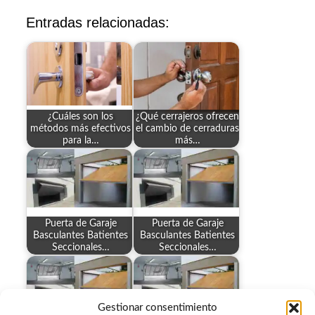
Entradas relacionadas:
¿Cuáles son los
¿Qué cerrajeros ofrecen
métodos más efectivos
el cambio de cerraduras
para la…
más…
Puerta de Garaje
Puerta de Garaje
Basculantes Batientes
Basculantes Batientes
Seccionales…
Seccionales…
Gestionar consentimiento