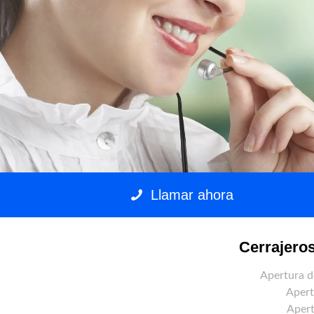
Llamar ahora
Cerrajero
Apertura d
Apert
Apert