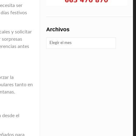
ecesita ser
días festivos
Archivos
ales y solicitar
r sorpresas
Archivos
erencias antes
rzar la
pulares tanto en
entanas.
n desde el
señados para