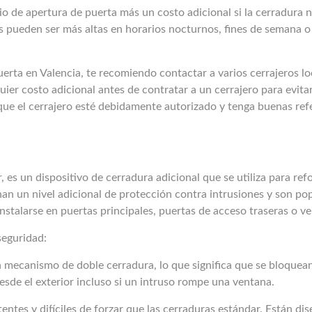
io de apertura de puerta más un costo adicional si la cerradura n
as pueden ser más altas en horarios nocturnos, fines de semana o 
erta en Valencia, te recomiendo contactar a varios cerrajeros loc
uier costo adicional antes de contratar a un cerrajero para evita
 que el cerrajero esté debidamente autorizado y tenga buenas ref
 es un dispositivo de cerradura adicional que se utiliza para refo
an un nivel adicional de protección contra intrusiones y son po
stalarse en puertas principales, puertas de acceso traseras o v
seguridad:
n mecanismo de doble cerradura, lo que significa que se bloquea
 desde el exterior incluso si un intruso rompe una ventana.
tentes y difíciles de forzar que las cerraduras estándar. Están di