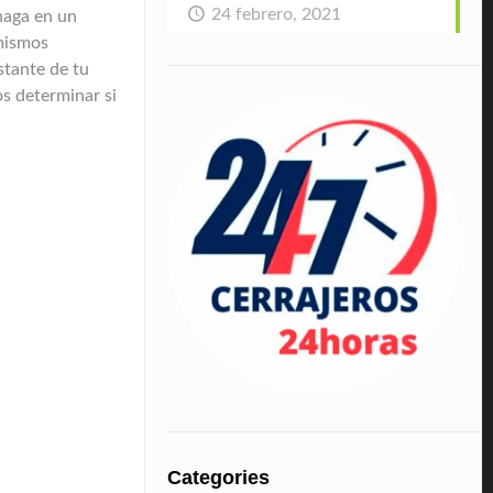
24 febrero, 2021
haga en un
 mismos
stante de tu
s determinar si
Categories