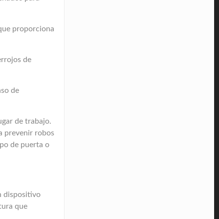
o que proporciona
errojos de
aso de
ugar de trabajo.
 a prevenir robos
ipo de puerta o
n dispositivo
ctura que