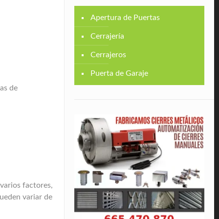
Apertura de Puertas
Cerrajería
Cerrajeros
Puerta de Garaje
cas de
varios factores,
 pueden variar de