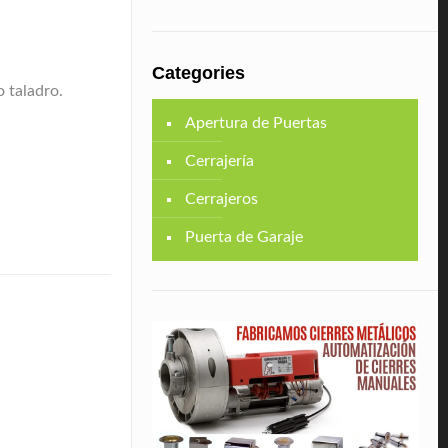
Categories
 taladro.
Apertura de Puertas
Cerrajería
Cerrajeros
Puerta de Garaje