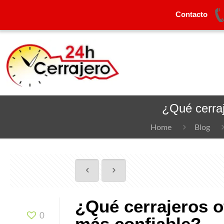
Contacto
¿Qué cerraj
Home
Blog
¿Qué cerrajeros o
0
más confiable?