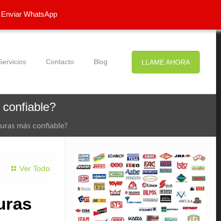
Enviar WhatsApp
Servicios
Contacto
Blog
LLAME AHORA
 confiable?
duras más confiable?
Ver Todo
uras